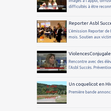
Images à l'appui, diffu
difficultés à être reconn
Reporter Asbl Succe
L'émission Reporter de R
mois. Soutien aux victi
ViolencesConjugales
Rencontre avec des élè
l'Asbl Succès. Préventio
Un coquelicot en Hi
Première bande annonce